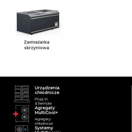
Zamrażarka
skrzyniowa
FROSTBOX
Urządzenia
chłodnicze
Plug-in
& Remote
Agregaty
MultiCool+
Agregaty
chłodnicze
Systemy