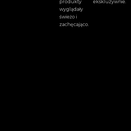
produkty
ekskluzywnie.
wyglądały
świeżo i
zachęcająco.