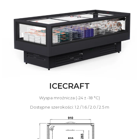
ICECRAFT
Wyspa mroźnicza
(-24 ± -18 °C)
Dostępne szerokości: 1.2 / 1.6 / 2.0 / 2.5 m