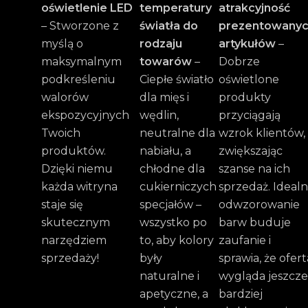
oświetlenie LED
temperatury
atrakcyjność
– Stworzone z
światła do
prezentowany
myślą o
rodzaju
artykułów
–
maksymalnym
towarów
–
Dobrze
podkreśleniu
Ciepłe światło
oświetlone
walorów
dla mięs i
produkty
ekspozycyjnych
wędlin,
przyciągają
Twoich
neutralne dla
wzrok klientów,
produktów.
nabiału, a
zwiększając
Dzięki niemu
chłodne dla
szanse na ich
każda witryna
cukierniczych
sprzedaż. Ideal
staje się
specjałów –
odwzorowanie
skutecznym
wszystko po
barw buduje
narzędziem
to, aby kolory
zaufanie i
sprzedaży!
były
sprawia, że ofert
naturalne i
wygląda jeszcze
apetyczne, a
bardziej