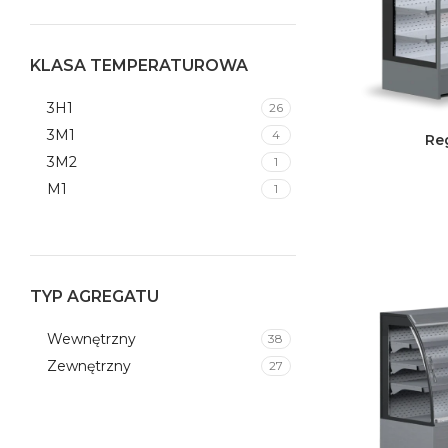
R452A
4
R507
28
R744
1
KLASA TEMPERATUROWA
3H1
26
3M1
4
Re
3M2
1
M1
1
TYP AGREGATU
Wewnętrzny
38
Zewnętrzny
27