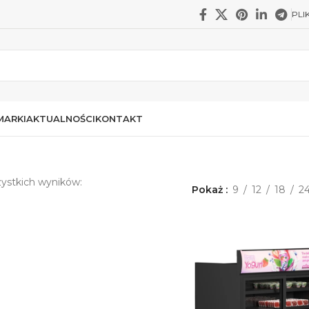
PLI
MARKI
AKTUALNOŚCI
KONTAKT
ystkich wyników:
Pokaż
9
12
18
2