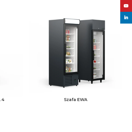
Yout
Link
 4
Szafa EWA