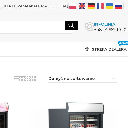
KI DO POBRANIA
AKADEMIA IGLOO
FAQ
INFOLINIA
+48 14 662 19 10
ZALOG
STREFA DEALERA
4