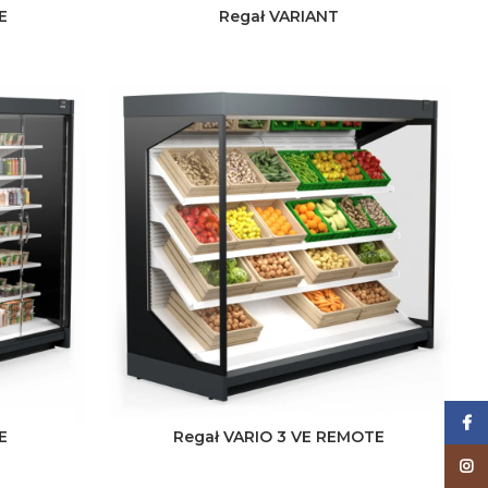
E
Regał VARIANT
Face
E
Regał VARIO 3 VE REMOTE
Inst