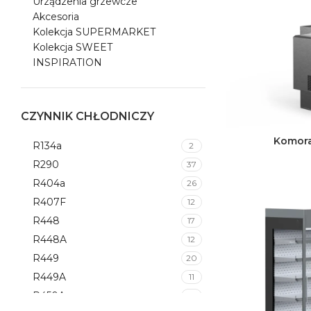
Urządzenia grzewcze
Akcesoria
Kolekcja SUPERMARKET
Kolekcja SWEET
INSPIRATION
CZYNNIK CHŁODNICZY
Komora
R134a
2
R290
37
R404a
26
R407F
12
R448
17
R448A
12
R449
20
R449A
11
R450A
8