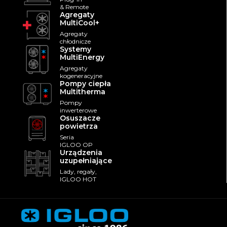
& Remote
Agregaty
MultiCool+
Agregaty
chłodnicze
Systemy
MultiEnergy
Agregaty
kogeneracyjne
Pompy ciepła
Multitherma
Pompy
inwerterowe
Osuszacze
powietrza
Seria
IGLOO OP
Urządzenia
uzupełniające
Lady, regały,
IGLOO HOT