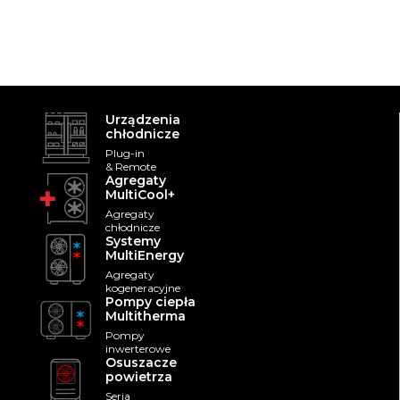
Urządzenia
chłodnicze
Plug-in
& Remote
Agregaty
MultiCool+
Agregaty
chłodnicze
Systemy
MultiEnergy
Agregaty
kogeneracyjne
Pompy ciepła
Multitherma
Pompy
inwerterowe
Osuszacze
powietrza
Seria