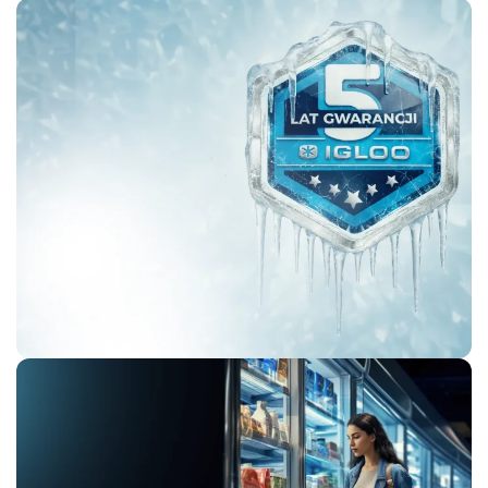
SUPERMARKET
COLLECTION
Urządzenia
chłodnicze
i
mroźnicze
5 LAT GWARANCJI
IGLOO
Nikt nie daje
takiej