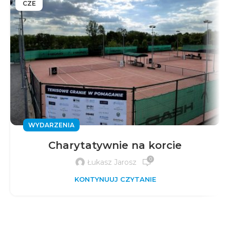
CZE
WYDARZENIA
Charytatywnie na korcie
0
Łukasz Jarosz
KONTYNUUJ CZYTANIE