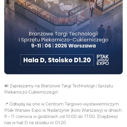
🔊 Zapraszamy na Branżowe Targi Technologii i Sprzętu
Piekarniczo-Cukierniczego!
📍 Odbędą się one w Centrum Targowo-wystawienniczym
Ptak Warsaw Expo w Nadarzynie (koło Warszawy) w dniach
9 – 11 czerwca w godzinach od 10:00 do 17:00. Znajdziesz
nas w hali D na stoisku nr D1.20