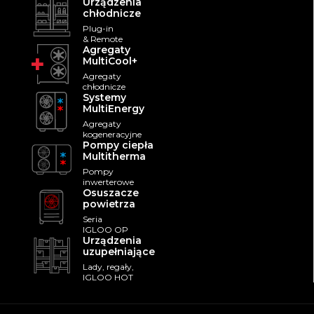
Urządzenia
chłodnicze
Plug-in
& Remote
Agregaty
MultiCool+
Agregaty
chłodnicze
Systemy
MultiEnergy
Agregaty
kogeneracyjne
Pompy ciepła
Multitherma
Pompy
inwerterowe
Osuszacze
powietrza
Seria
IGLOO OP
Urządzenia
uzupełniające
Lady, regały,
IGLOO HOT