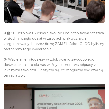
👩‍🏫 50 uczniów z Zespół Szkół Nr 1 im. Stanisława Staszica
w Bochni wzięło udział w zajęciach praktycznych
zorganizowanych przez firmę ZAMEL. Jako IGLOO byliśmy
partnerem tego wydarzenia.
🤝 Wspieranie młodzieży w zdobywaniu zawodowego
doświadczenia to dla nas ważny element współpracy z
lokalnymi szkołami. Cieszymy się, że mogliśmy być częścią
tej inicjatywy.