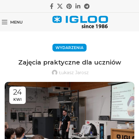
MENU
WYDARZENIA
Zajęcia praktyczne dla uczniów
Łukasz Jarosz
24
KWI