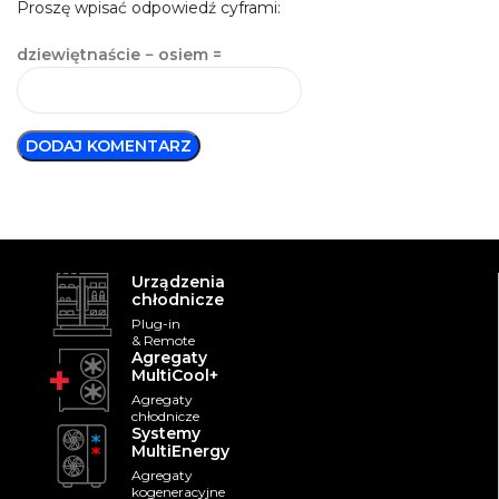
Proszę wpisać odpowiedź cyframi:
dziewiętnaście − osiem =
Urządzenia
chłodnicze
Plug-in
& Remote
Agregaty
MultiCool+
Agregaty
chłodnicze
Systemy
MultiEnergy
Agregaty
kogeneracyjne