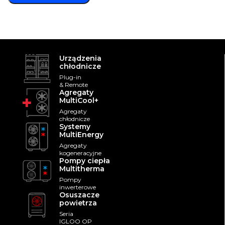
Urządzenia
chłodnicze
Plug-in
& Remote
Agregaty
MultiCool+
Agregaty
chłodnicze
Systemy
MultiEnergy
Agregaty
kogeneracyjne
Pompy ciepła
Multitherma
Pompy
inwerterowe
Osuszacze
powietrza
Seria
IGLOO OP