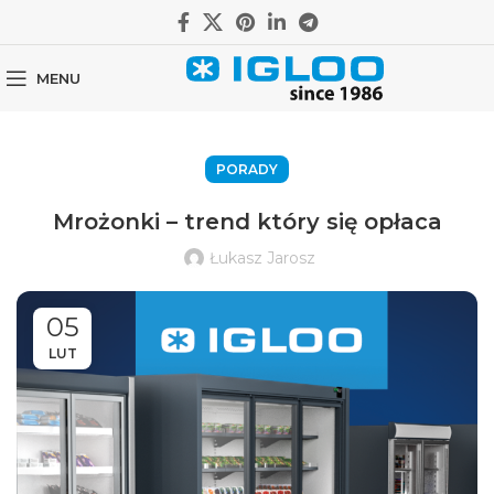
MENU
PORADY
Mrożonki – trend który się opłaca
Łukasz Jarosz
05
LUT