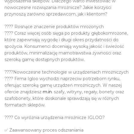
wyposażenia sklepów. Dlaczego warto inwestować w
nowoczesne rozwiązania mroźnicze? Jakie korzyści
przynoszą zarówno sprzedawcom, jak i klientom?
???? Rosnące znaczenie produktów mrożonych
???? Coraz więcej osób sięga po produkty głębokomrożone,
które zapewniają wygodę i długi okres przydatności do
spożycia. Konsumenci doceniają wysoką jakość i świeżość
produktów, minimalizację marnotrawstwa żywności oraz
szeroką gamę dostępnych produktów.
????Nowoczesne technologie w urządzeniach mroźniczych
???? Firma Igloo wychodzi naprzeciw potrzebom rynku,
oferując szeroką gamę urządzeń mroźniczych. W naszej
ofercie znajdziesz
m.in
. szafy, witryny, regały, bonety oraz
szafobonety, które doskonale sprawdzają się w różnych
formatach sklepów.
???? Co wyróżnia urządzenia mroźnicze IGLOO?
✅ Zaawansowany proces odszraniania